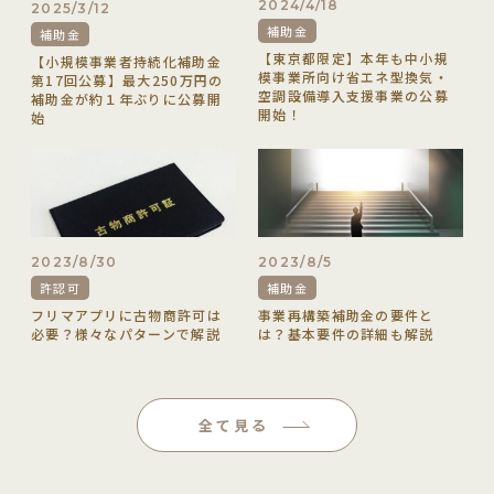
2024/4/18
2025/3/12
補助金
補助金
【東京都限定】本年も中小規
【小規模事業者持続化補助金
模事業所向け省エネ型換気・
第17回公募】最大250万円の
空調設備導入支援事業の公募
補助金が約１年ぶりに公募開
開始！
始
2023/8/30
2023/8/5
許認可
補助金
フリマアプリに古物商許可は
事業再構築補助金の要件と
必要？様々なパターンで解説
は？基本要件の詳細も解説
全て見る