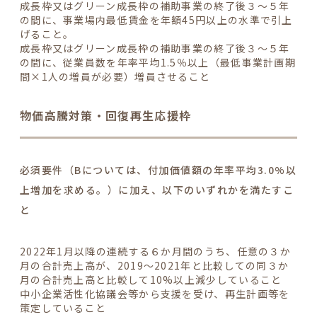
成長枠又はグリーン成長枠の補助事業の終了後
３～５年
の間に、事業場内最低賃金を年額45円以上の水準で引上
げる
こと。
成長枠又はグリーン成長枠の補助事業の終了後
３～５年
の間に、従業員数を年率平均1.5％以上（最低事業計画期
間×1人の増員が必要）増員させる
こと
物価高騰対策・回復再生応援枠
必須要件（Bについては、
付加価値額の年率平均3.0%以
上増加
を求める。）に加え、以下のいずれかを満たすこ
と
2022年1月以降
の連続する６か月間のうち、任意の３か
月の合計売上高が、2019～2021年と比較しての同３か
月の合計売上高と比較して
10%以上減少
していること
中小企業活性化協議会等から支援を受け、
再生計画等を
策定
していること