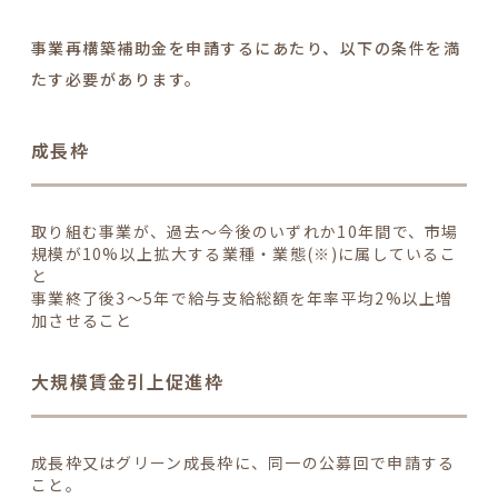
事業再構築補助金を申請するにあたり、以下の条件を満
たす必要があります。
成長枠
取り組む事業
が、過去～今後のいずれか10年間で、
市場
規模が10%以上拡大する業種・業態(※)に属している
こ
と
事業終了後3～5年で
給与支給総額を年率平均2%以上増
加
させること
大規模賃金引上促進枠
成長枠又はグリーン成長枠に、
同一の公募回で申請する
こと。