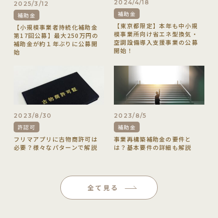
2024/4/18
2025/3/12
補助金
補助金
【東京都限定】本年も中小規
【小規模事業者持続化補助金
模事業所向け省エネ型換気・
第17回公募】最大250万円の
空調設備導入支援事業の公募
補助金が約１年ぶりに公募開
開始！
始
2023/8/30
2023/8/5
許認可
補助金
フリマアプリに古物商許可は
事業再構築補助金の要件と
必要？様々なパターンで解説
は？基本要件の詳細も解説
全て見る