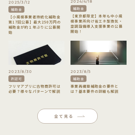
2024/4/18
2025/3/12
補助金
補助金
【東京都限定】本年も中小規
【小規模事業者持続化補助金
模事業所向け省エネ型換気・
第17回公募】最大250万円の
空調設備導入支援事業の公募
補助金が約１年ぶりに公募開
開始！
始
2023/8/30
2023/8/5
許認可
補助金
フリマアプリに古物商許可は
事業再構築補助金の要件と
必要？様々なパターンで解説
は？基本要件の詳細も解説
全て見る